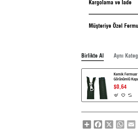
Kargolama ve İade
Müşteriye Özel Fermu
Birlikte Al
Aynı Kateg
Kemik Fermuar 
Görünümlü Kapal
ZPK0014T9MG
$0,64
Share
Facebook
X
Whats
E