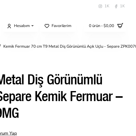
1K
1K
Hesabım
Favorilerim
0 ürün - $0,00
Kemik Fermuar 70 cm T9 Metal Diş Görünümlü Açık Uçlu - Separe ZPK0
Metal Diş Görünümlü
Separe Kemik Fermuar –
9MG
orum Yap