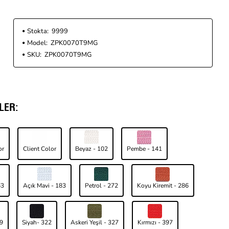
Stokta:
9999
Model:
ZPK0070T9MG
SKU:
ZPK0070T9MG
LER:
or
Client Color
Beyaz - 102
Pembe - 141
63
Açık Mavi - 183
Petrol - 272
Koyu Kiremit - 286
99
Siyah- 322
Askeri Yeşil - 327
Kırmızı - 397