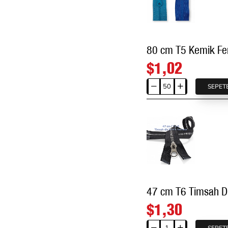
Metal
Diş
Görünümlü
Açık
Uçlu
$1,02
-
Separe
SEPET
80
ZPK0055T9MG
cm
T5
Kemik
Fermuar
Açık
Uçlu
-
Separe
47 cm T6 Timsah Di
ZPK0080T5
$1,30