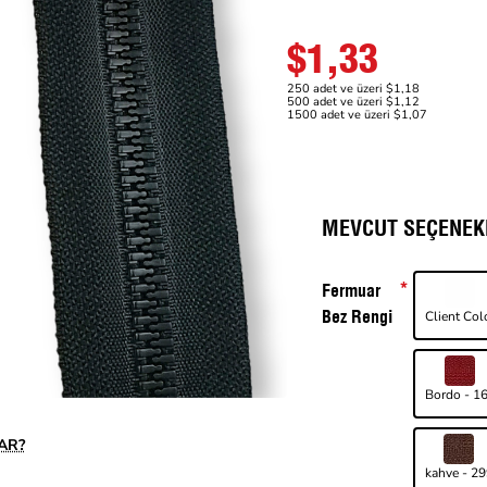
$1,33
250 adet ve üzeri $1,18
500 adet ve üzeri $1,12
1500 adet ve üzeri $1,07
MEVCUT SEÇENEK
Fermuar
Bez Rengi
Client Col
Bordo - 1
AR?
kahve - 2