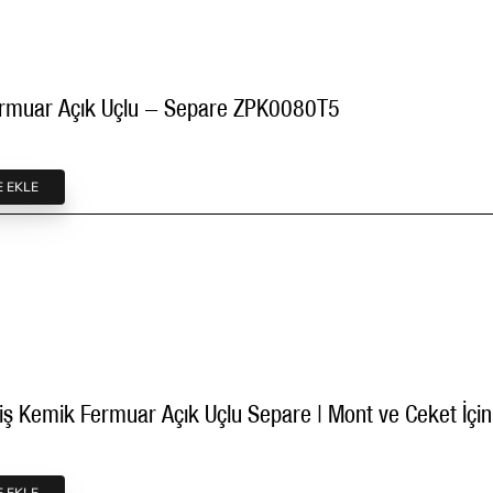
80 cm T5 Kemik Fermuar Açık Uçlu - Separe ZPK0080T5
E EKLE
ş Kemik Fermuar Açık Uçlu Separe | Mont ve Ceket İç