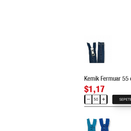
$1,17
SEPET
Kemik
Fermuar
55
cm
T9