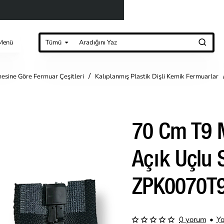
Menü
Tümü
Aradığını
Yaz
esine Göre Fermuar Çeşitleri
Kalıplanmış Plastik Dişli Kemik Fermuarlar
70 Cm T9 
Açık Uçlu 
ZPK0070T
0 yorum
•
Y