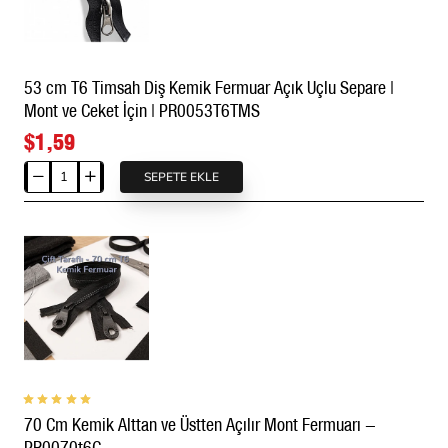
Açık
Uçlu
Separe
53 cm T6 Timsah Diş Kemik Fermuar Açık Uçlu Separe |
|
Mont ve Ceket İçin | PR0053T6TMS
Mont
ve
$1,59
Ceket
İçin
SEPETE EKLE
53
|
cm
PR0051T6TMS
T6
Timsah
Diş
Kemik
Fermuar
Açık
Uçlu
Separe
|
70 Cm Kemik Alttan ve Üstten Açılır Mont Fermuarı -
Mont
PR0070t6C