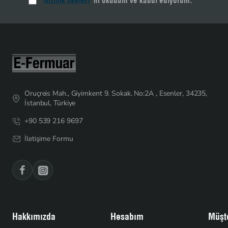
Gizlilik İlkeleri
'ni okudum ve kabul ediyorum.
Oruçreis Mah., Giyimkent 9. Sokak. No:2A , Esenler, 34235,
İstanbul, Türkiye
+90 539 216 9697
İletişime Formu
Hakkımızda
Hesabım
Müşte