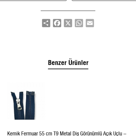
50 cm uzunluk: dış giyim & aksesuar projelerinde
ideal ölçü
Dayanıklı kemik yapı
Share
Facebook
X
WhatsApp
Email
Kullanım Alanları:
Mont / ceket panelleri, dış cep
kapamaları, aksesuar kapamaları
Benzer Ürünler
Kemik Fermuar 55 cm T9 Metal Diş Görünümlü Açık Uçlu -