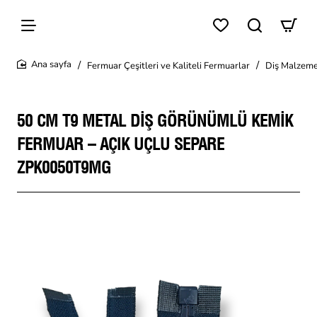
Fermuar Çeşitleri ve Kaliteli Fermuarlar
Diş Malzeme
home
50 CM T9 METAL DIŞ GÖRÜNÜMLÜ KEMIK
FERMUAR – AÇIK UÇLU SEPARE
ZPK0050T9MG