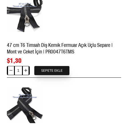
Kemik
Fermuar
Açık
Uçlu
-
Separe
ZPK0080T5
47 cm T6 Timsah Diş Kemik Fermuar Açık Uçlu Separe |
Mont ve Ceket İçin | PR0047T6TMS
$1,30
SEPETE EKLE
47
cm
T6
Timsah
Diş
Kemik
Fermuar
Açık
Uçlu