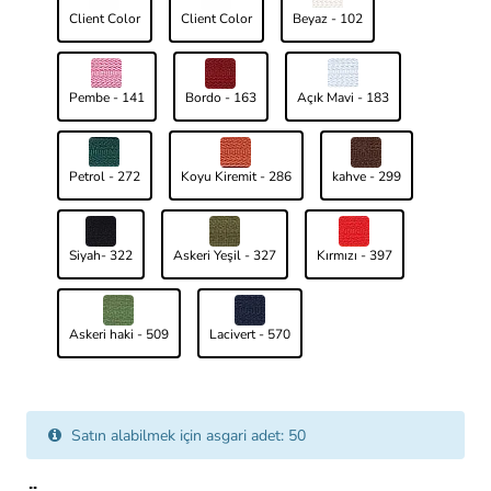
Client Color
Client Color
Beyaz - 102
Pembe - 141
Bordo - 163
Açık Mavi - 183
Petrol - 272
Koyu Kiremit - 286
kahve - 299
Siyah- 322
Askeri Yeşil - 327
Kırmızı - 397
Askeri haki - 509
Lacivert - 570
Satın alabilmek için asgari adet: 50