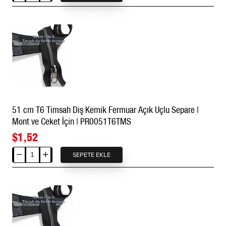
|
cm
PR0049T6TMS
T6
Timsah
Diş
Kemik
Fermuar
Açık
Uçlu
Separe
51 cm T6 Timsah Diş Kemik Fermuar Açık Uçlu Separe |
|
Mont ve Ceket İçin | PR0051T6TMS
Mont
ve
$1,52
Ceket
İçin
SEPETE EKLE
51
|
cm
PR0050T6TMS
T6
Timsah
Diş
Kemik
Fermuar