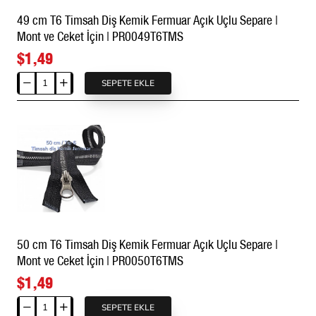
Separe
49 cm T6 Timsah Diş Kemik Fermuar Açık Uçlu Separe |
|
Mont ve Ceket İçin | PR0049T6TMS
Mont
ve
$1,49
Ceket
İçin
SEPETE EKLE
49
|
cm
PR0047T6TMS
T6
Timsah
Diş
Kemik
Fermuar
Açık
Uçlu
Separe
50 cm T6 Timsah Diş Kemik Fermuar Açık Uçlu Separe |
|
Mont ve Ceket İçin | PR0050T6TMS
Mont
ve
$1,49
Ceket
İçin
SEPETE EKLE
50