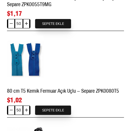
Separe ZPK0055T9MG
$1,17
SEPETE EKLE
Kemik
Fermuar
55
cm
T9
Metal
Diş
Görünümlü
Açık
Uçlu
80 cm T5 Kemik Fermuar Açık Uçlu - Separe ZPK0080T5
-
Separe
$1,02
ZPK0055T9MG
SEPETE EKLE
80
cm
T5