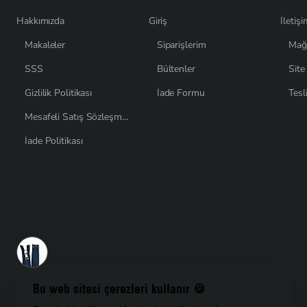
Hakkımızda
Giriş
İletiş
Makaleler
Siparişlerim
Mağ
SSS
Bültenler
Site
Gizlilik Politikası
İade Formu
Tesl
Mesafeli Satış Sözleşmesi
İade Politikası
Son Görüntülenenler
Kemik Fermuar 50 cm T9 Metal Diş Görünümlü Açık Uçlu - Separe ZPK0050T9MG
$1,11
Bu web sitesi çerezleri kullanır 🍪