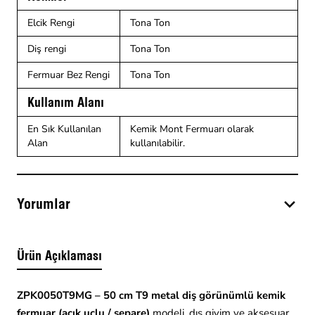
Elcik Rengi
Tona Ton
Diş rengi
Tona Ton
Fermuar Bez Rengi
Tona Ton
Kullanım Alanı
En Sık Kullanılan
Kemik Mont Fermuarı olarak
Alan
kullanılabilir.
Yorumlar
Ürün Açıklaması
ZPK0050T9MG – 50 cm T9 metal diş görünümlü kemik
fermuar (açık uçlu / separe)
modeli, dış giyim ve aksesuar