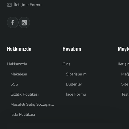
İletişime Formu
Hakkımızda
Hesabım
Müşte
Hakkımızda
Giriş
İletiş
Makaleler
Siparişlerim
Mağ
SSS
Bültenler
Site
Gizlilik Politikası
İade Formu
Tesl
Mesafeli Satış Sözleşmesi
İade Politikası