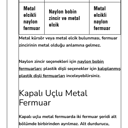
Metal
Metal
Naylon bobin
elcikli
elcikli
zincir ve metal
naylon
naylon
elcik
fermuar
fermuar
Metal kürsör veya metal elcik bulunması, fermuar
zincirinin metal olduğu anlamına gelmez.
Naylon zincir seçenekleri için
naylon bobin
fermuarları
; plastik dişli seçenekler için
kalıplanmış
plastik dişli fermuarları
inceleyebilirsiniz.
Kapalı Uçlu Metal
Fermuar
Kapalı uçlu metal fermuarda iki fermuar şeridi alt
bölümde birbirinden ayrılmaz. Alt durdurucu,