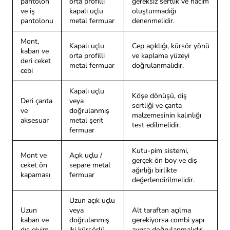
pantolon
orta profilli
gereksiz sertlik ve hacim
ve iş
kapalı uçlu
oluşturmadığı
pantolonu
metal fermuar
denenmelidir.
Mont,
Kapalı uçlu
Cep açıklığı, kürsör yönü
kaban ve
orta profilli
ve kaplama yüzeyi
deri ceket
metal fermuar
doğrulanmalıdır.
cebi
Kapalı uçlu
Köşe dönüşü, diş
Deri çanta
veya
sertliği ve çanta
ve
doğrulanmış
malzemesinin kalınlığı
aksesuar
metal şerit
test edilmelidir.
fermuar
Kutu-pim sistemi,
Mont ve
Açık uçlu /
gerçek ön boy ve diş
ceket ön
separe metal
ağırlığı birlikte
kapaması
fermuar
değerlendirilmelidir.
Uzun açık uçlu
Uzun
veya
Alt taraftan açılma
kaban ve
doğrulanmış
gerekiyorsa combi yapı
dış giyim
iki kürsörlü
ayrıca doğrulanmalıdır.