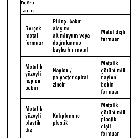
Doğru
Tanım
Pirinç, bakır
Gerçek
alaşımı,
Metal dişli
metal
alüminyum veya
fermuar
fermuar
doğrulanmış
başka bir metal
Metalik
Metalik
Naylon /
görünümlü
yüzeyli
polyester spiral
naylon
naylon
zincir
bobin
bobin
fermuar
Metalik
Metalik
görünümlü
yüzeyli
Kalıplanmış
plastik
plastik
plastik
dişli
diş
fermuar