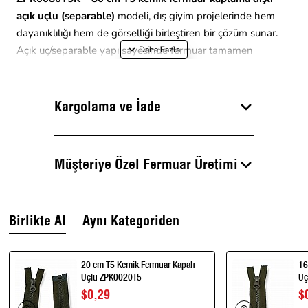
açık uçlu (separable)
modeli, dış giyim projelerinde hem
dayanıklılığı hem de görselliği birleştiren bir çözüm sunar.
Açık uç/separable yapı sayesinde fermuar tamamen
ayrılabilir; bu, mont, kaban ve uzun dış giysi tasarımlarında
kullanım kolaylığı sağlar.
Kargolama ve İade
Kaplama dişler metalik bir parlaklık katarken, kemik yapı
gün ışığında metal görünüm sunar ama ağırlık ve paslanma
dezavantajından kaçınır. 80 cm uzunluk, uzun dış giyim
Müşteriye Özel Fermuar Üretimi
kapamaları için idealdir. Renk seçenekleri ile bez, diş ve
sürgü uyumu yakalayabilirsiniz.
Birlikte Al
Aynı Kategoriden
Avantajlar:
20 cm T5 Kemik Fermuar Kapalı
16
Kaplama diş görünümü ile estetik vurgu
Uçlu ZPK0020T5
Uç
Açık uç / separe yapı ile tam ayrılabilir kullanım
$0,29
$
Hafif, paslanmaz kemik yapı