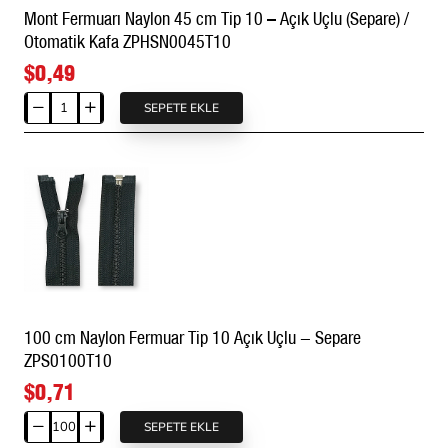
Mont Fermuarı Naylon 45 cm Tip 10 – Açık Uçlu (Separe) /
Otomatik Kafa ZPHSN0045T10
$0,49
SEPETE EKLE
Mont
Fermuarı
Naylon
45
cm
Tip
10
–
Açık
Uçlu
100 cm Naylon Fermuar Tip 10 Açık Uçlu - Separe
(Separe)
ZPS0100T10
/
Otomatik
$0,71
Kafa
ZPHSN0045T10
SEPETE EKLE
100