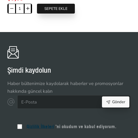
SEPETE EKLE
28
cm
Kalın
Dişli
Kemik
Fermuar
T6
Açık
Uçlu
Şimdi kaydolun
-
Separe
Haber bültenimize kaydolarak haberler ve promosyonlar
ZPHSN0028T6
hakkında güncel kalın
E-
Gönder
Posta
Gizlilik İlkeleri
'ni okudum ve kabul ediyorum.