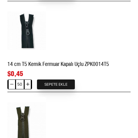
cm
Naylon
Fermuar
Tip
10
Açık
Uçlu
-
Separe
14 cm T5 Kemik Fermuar Kapalı Uçlu ZPK0014T5
ZPS0100T10
$0,45
SEPETE EKLE
14
cm
T5
Kemik
Fermuar
Kapalı
Uçlu
ZPK0014T5