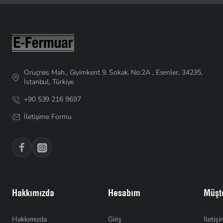
Oruçreis Mah., Giyimkent 9. Sokak. No:2A , Esenler, 34235,
İstanbul, Türkiye
+90 539 216 9697
İletişime Formu
Hakkımızda
Hesabım
Müşte
Hakkımızda
Giriş
İletiş