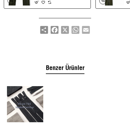
80 cm uzunluk: uzun dış giyim kapamaları için ideal
Renk kombinasyon seçenekleri
Kullanım Alanları:
Mont / ceket ön kapamaları, dış giyim
Share
Facebook
X
WhatsApp
Email
gövde fermuarları, uzun dış giyim panelleri
Benzer Ürünler