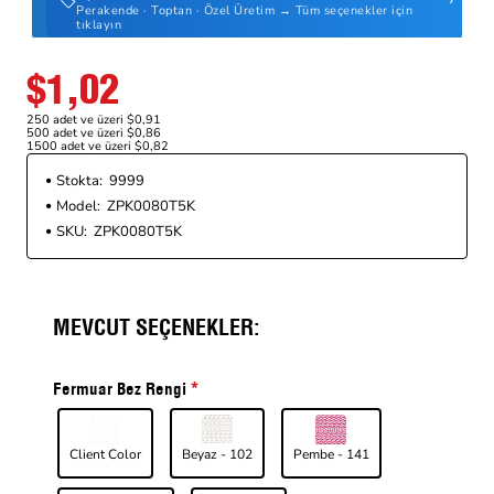
Perakende · Toptan · Özel Üretim → Tüm seçenekler için
tıklayın
$1,02
250 adet ve üzeri $0,91
500 adet ve üzeri $0,86
1500 adet ve üzeri $0,82
Stokta:
9999
Model:
ZPK0080T5K
SKU:
ZPK0080T5K
MEVCUT SEÇENEKLER:
Fermuar Bez Rengi
Client Color
Beyaz - 102
Pembe - 141