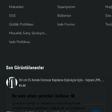
Makaleler
Siparişlerim
Mağ
SSS
Bültenler
Site
Gizlilik Politikası
İade Formu
Tesl
Mesafeli Satış Sözleşmesi
İade Politikası
Son Görüntülenenler
80 cm T5 Kemik Fermuar Kaplama Dişli Açık Uçlu - Separe ZPK0080T5K
$1,02
Bu web sitesi çerezleri kullanır 🍪
Çerezleri içeriği ve reklamları kişiselleştirmek,
sosyal medya özellikleri sağlamak ve trafiğimizi