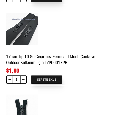
16
cm
Tip
10
Naylon
Fermuar
Dipli
-
Kapalı
Uçlu
17 cm Tip 10 Su Geçirmez Fermuar | Mont, Çanta ve
ZPS0016T10
Outdoor Kullanımı İçin | ZP00017PR
$1,00
SEPETE EKLE
17
cm
Tip
10
Su
Geçirmez