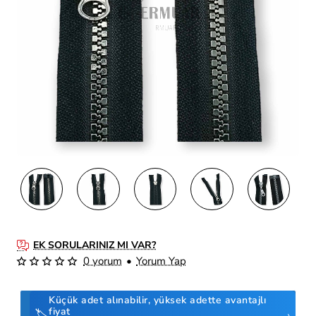
EK SORULARINIZ MI VAR?
0 yorum
•
Yorum Yap
Küçük adet alınabilir, yüksek adette avantajlı
fiyat
🏷️
›