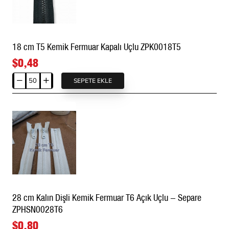
Fermuar
|
Mont,
Çanta
18 cm T5 Kemik Fermuar Kapalı Uçlu ZPK0018T5
ve
Outdoor
$0,48
Kullanımı
İçin
SEPETE EKLE
18
|
cm
ZP00017PR
T5
Kemik
Fermuar
Kapalı
Uçlu
ZPK0018T5
28 cm Kalın Dişli Kemik Fermuar T6 Açık Uçlu - Separe
ZPHSN0028T6
$0,80