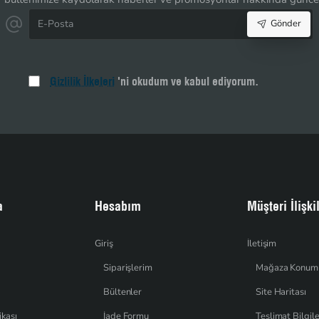
E-
Gönder
Posta
Gizlilik İlkeleri
'ni okudum ve kabul ediyorum.
a
Hesabım
Müşteri İlişki
Giriş
İletişim
Siparişlerim
Mağaza Konum
Bültenler
Site Haritası
ikası
İade Formu
Teslimat Bilgile