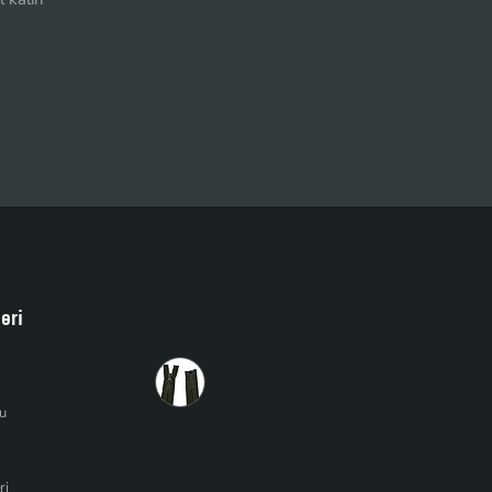
leri
Son Görüntülenenler
20 cm T5 Kemik Fermuar Kapalı Uçlu ZPK0020T5
$0,29
u
ri