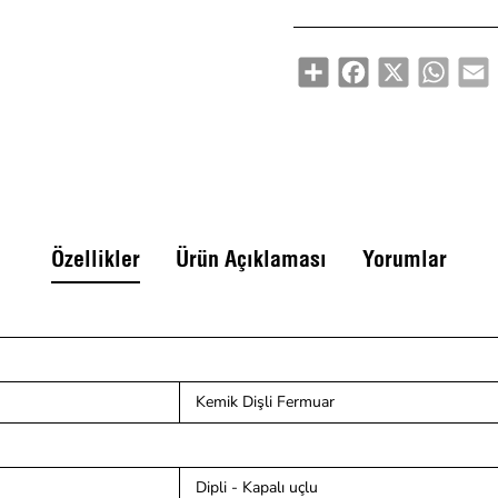
Share
Facebook
X
Whats
E
Özellikler
Ürün Açıklaması
Yorumlar
Kemik Dişli Fermuar
Dipli - Kapalı uçlu