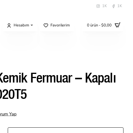
1K
1K
Hesabım
Favorilerim
0 ürün - $0,00
Kemik Fermuar – Kapalı
020T5
orum Yap