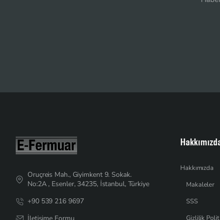
Hakkımızd
Hakkımızda
Oruçreis Mah., Giyimkent 9. Sokak.
No:2A , Esenler, 34235, İstanbul, Türkiye
Makaleler
+90 539 216 9697
SSS
İletişime Formu
Gizlilik Polit