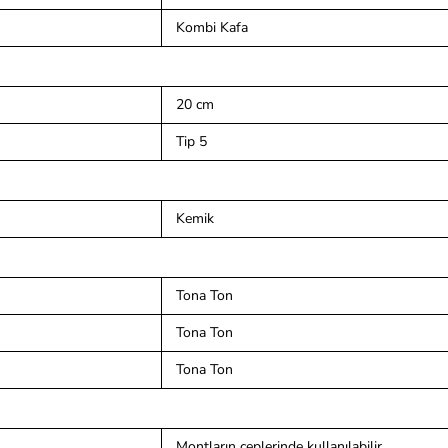
Kombi Kafa
20 cm
Tip 5
Kemik
Tona Ton
Tona Ton
Tona Ton
Montların ceplerinde kullanılabilir.