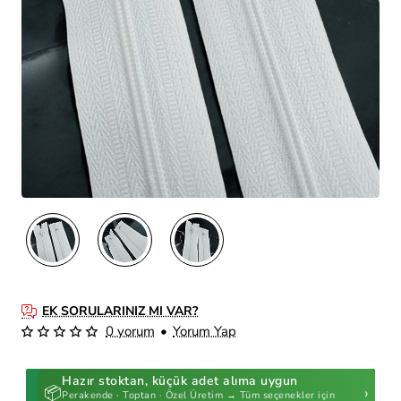
EK SORULARINIZ MI VAR?
0 yorum
•
Yorum Yap
Hazır stoktan, küçük adet alıma uygun
📦
›
Perakende · Toptan · Özel Üretim → Tüm seçenekler için