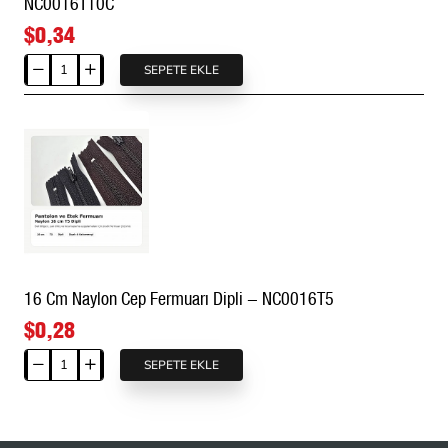
NC0016T10C
$0,34
SEPETE EKLE
16
Cm
Combi
Elcikli
Naylon
Cep
Fermuarı
Dipli
-
NC0016T10C
16 Cm Naylon Cep Fermuarı Dipli - NC0016T5
$0,28
SEPETE EKLE
16
Cm
Naylon
Cep