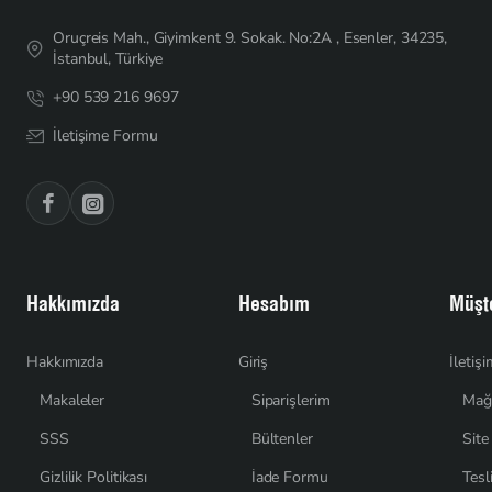
Oruçreis Mah., Giyimkent 9. Sokak. No:2A , Esenler, 34235,
İstanbul, Türkiye
+90 539 216 9697
İletişime Formu
Hakkımızda
Hesabım
Müşte
Hakkımızda
Giriş
İletiş
Makaleler
Siparişlerim
Mağ
SSS
Bültenler
Site
Gizlilik Politikası
İade Formu
Tesl