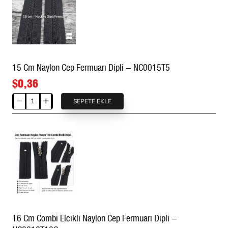
Fermuarı
Dipli
-
NC0014T5
15 Cm Naylon Cep Fermuarı Dipli - NC0015T5
$0,36
SEPETE EKLE
15
Cm
Naylon
Cep
Fermuarı
Dipli
-
NC0015T5
16 Cm Combi Elcikli Naylon Cep Fermuarı Dipli -