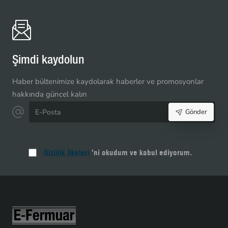
Fermuarı
Dipli
-
NC0016T5
Şimdi kaydolun
Haber bültenimize kaydolarak haberler ve promosyonlar
hakkında güncel kalın
E-
Gönder
Posta
Gizlilik İlkeleri
'ni okudum ve kabul ediyorum.