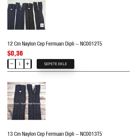
Fermuarı
Dipli
-
NC0010T5
12 Cm Naylon Cep Fermuarı Dipli - NC0012T5
$0,36
SEPETE EKLE
12
Cm
Naylon
Cep
Fermuarı
Dipli
-
NC0012T5
13 Cm Naylon Cep Fermuarı Dipli - NC0013T5