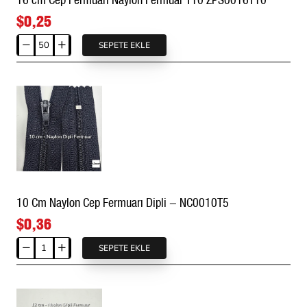
$0,25
SEPETE EKLE
16
cm
Cep
Fermuarı
Naylon
Fermuar
T10
ZPS0016T10
10 Cm Naylon Cep Fermuarı Dipli - NC0010T5
$0,36
SEPETE EKLE
10
Cm
Naylon
Cep