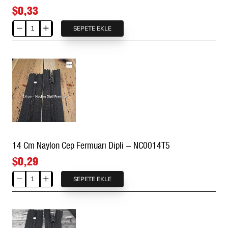
$0,33
SEPETE EKLE
13
Cm
Naylon
Cep
Fermuarı
Dipli
-
NC0013T5
14 Cm Naylon Cep Fermuarı Dipli - NC0014T5
$0,29
SEPETE EKLE
14
Cm
Naylon
Cep