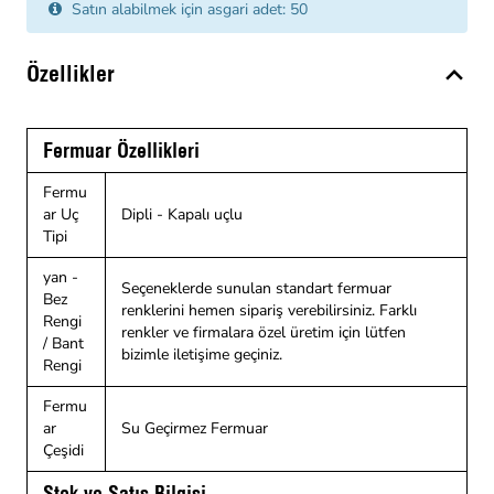
Satın alabilmek için asgari adet: 50
Özellikler
Fermuar Özellikleri
Fermu
ar Uç
Dipli - Kapalı uçlu
Tipi
yan -
Seçeneklerde sunulan standart fermuar
Bez
renklerini hemen sipariş verebilirsiniz. Farklı
Rengi
renkler ve firmalara özel üretim için lütfen
/ Bant
bizimle iletişime geçiniz.
Rengi
Fermu
ar
Su Geçirmez Fermuar
Çeşidi
Stok ve Satış Bilgisi