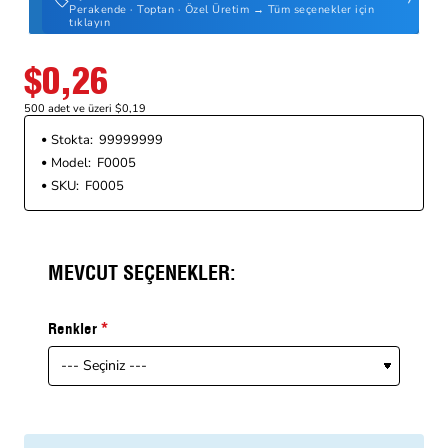
Perakende · Toptan · Özel Üretim → Tüm seçenekler için
tıklayın
$0,26
500 adet ve üzeri $0,19
Stokta:
99999999
Model:
F0005
SKU:
F0005
MEVCUT SEÇENEKLER:
Renkler