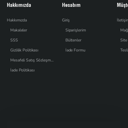
Hakkımızda
Hesabım
Müşte
Hakkımızda
Giriş
İletiş
Makaleler
Siparişlerim
Mağ
SSS
Bültenler
Site
Gizlilik Politikası
İade Formu
Tesl
Mesafeli Satış Sözleşmesi
İade Politikası
Son Görüntülenenler
20 cm Su Geçirmez Tip 5 Fermuar F0005
$0,26