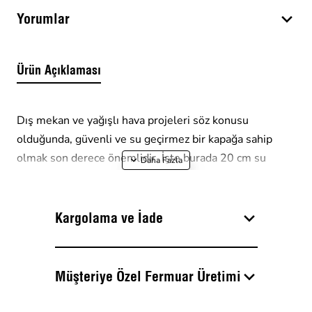
Yorumlar
Ürün Açıklaması
Dış mekan ve yağışlı hava projeleri söz konusu 
olduğunda, güvenli ve su geçirmez bir kapağa sahip 
olmak son derece önemlidir. 
İşte burada 20 cm su 
geçirmez fermuarlı ürünler devreye giriyor. Bu 
fermuarlar nemi dışarıda tutmak, eşyalarınızı korumak 
ve en yağışlı koşullarda bile kuru kalmalarını sağlamak 
Kargolama ve İade
için özel olarak tasarlandı.
20 cm su geçirmez fermuarlar sadece pratik koruma 
Müşteriye Özel Fermuar Üretimi
sağlamakla kalmaz, aynı zamanda onları bir sonraki 
projeniz için ideal seçim haline getiren bir dizi avantaj 