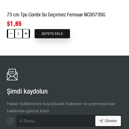
Teknik
Dış
73 cm Tpu Combi Su Geçirmez Fermuar NC0073SG
Giyim
ve
$1,65
Ekipman
İçin
SEPETE EKLE
73
|
cm
NC0072SG
Tpu
Combi
Su
Geçirmez
Fermuar
NC0073SG
Şimdi kaydolun
Haber bültenimize kaydolarak haberler ve promosyonlar
hakkında güncel kalın
E-
Gönder
Posta