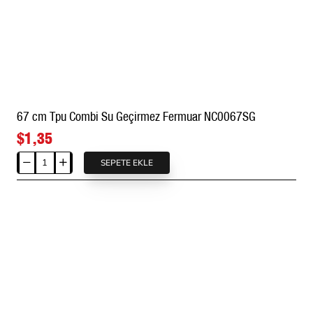
Geçirmez
Mont
Fermuarı
F0007TPU
67 cm Tpu Combi Su Geçirmez Fermuar NC0067SG
$1,35
SEPETE EKLE
67
cm
Tpu
Combi
Su
Geçirmez
Fermuar
NC0067SG