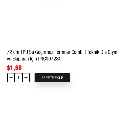
TPU
Su
Geçirmez
Fermuar
Combi
|
Teknik
Dış
72 cm TPU Su Geçirmez Fermuar Combi | Teknik Dış Giyim
Giyim
ve Ekipman İçin | NC0072SG
ve
Çanta
$1,60
İçin
|
SEPETE EKLE
72
NC0070SG
cm
TPU
Su
Geçirmez
Fermuar
Combi
|