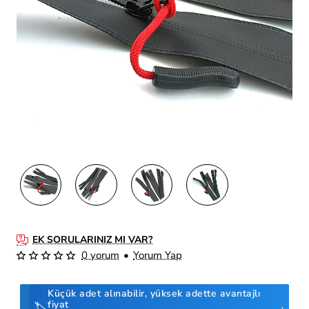
EK SORULARINIZ MI VAR?
0 yorum
•
Yorum Yap
Küçük adet alınabilir, yüksek adette avantajlı
fiyat
🏷️
›