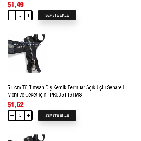
ve
$1,49
Ceket
İçin
SEPETE EKLE
50
|
cm
PR0049T6TMS
T6
Timsah
Diş
Kemik
Fermuar
Açık
Uçlu
Separe
51 cm T6 Timsah Diş Kemik Fermuar Açık Uçlu Separe |
|
Mont ve Ceket İçin | PR0051T6TMS
Mont
ve
$1,52
Ceket
İçin
SEPETE EKLE
51
|
cm
PR0050T6TMS
T6
Timsah