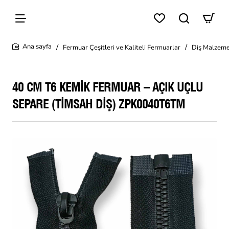
Fermuar Çeşitleri ve Kaliteli Fermuarlar
Diş Malzeme
home
40 CM T6 KEMIK FERMUAR – AÇIK UÇLU
SEPARE (TIMSAH DIŞ) ZPK0040T6TM