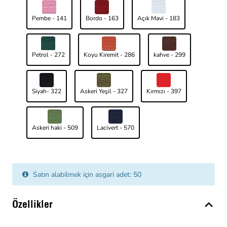
Pembe - 141
Bordo - 163
Açık Mavi - 183
Petrol - 272
Koyu Kiremit - 286
kahve - 299
Siyah- 322
Askeri Yeşil - 327
Kırmızı - 397
Askeri haki - 509
Lacivert - 570
Satın alabilmek için asgari adet: 50
Özellikler