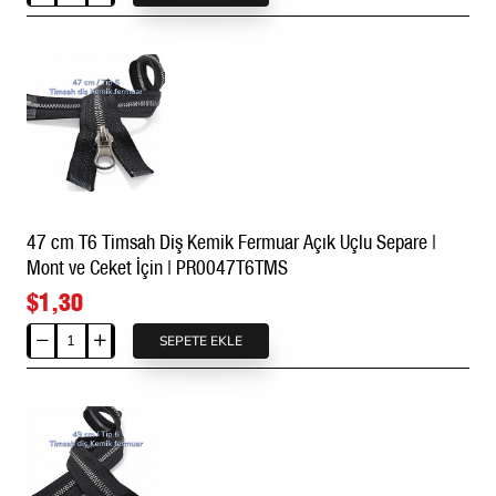
cm
T5
Kemik
Fermuar
Açık
Uçlu
-
Separe
ZPK0080T5
47 cm T6 Timsah Diş Kemik Fermuar Açık Uçlu Separe |
Mont ve Ceket İçin | PR0047T6TMS
$1,30
SEPETE EKLE
47
cm
T6
Timsah
Diş
Kemik