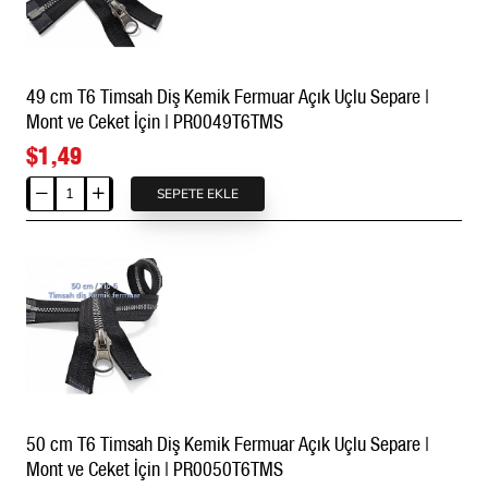
Fermuar
Açık
Uçlu
Separe
49 cm T6 Timsah Diş Kemik Fermuar Açık Uçlu Separe |
|
Mont ve Ceket İçin | PR0049T6TMS
Mont
ve
$1,49
Ceket
İçin
SEPETE EKLE
49
|
cm
PR0047T6TMS
T6
Timsah
Diş
Kemik
Fermuar
Açık
Uçlu
Separe
50 cm T6 Timsah Diş Kemik Fermuar Açık Uçlu Separe |
|
Mont ve Ceket İçin | PR0050T6TMS
Mont