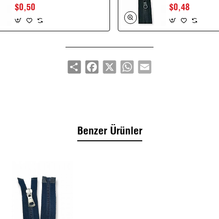
$0,50
$0,48
Stil vurgusu: timsah diş kemik detayı ile dikkat çeken
dış giyim görünümü
Açık uçlu separé yapı: mont-ceketleri tamamen açma-
kapama kolaylığı
Share
Facebook
X
WhatsApp
Email
Dayanıklılık: kemik dişler uzun süreli kullanımda
formunu korur
Renk uyumu (bez, diş, elcik) sayesinde tasarımlarda
bütünlük
Dekoratif & fonksiyonel: moda detayları, aksesuar
Benzer Ürünler
işleme ve parlak dış giyim şıklığı
Kullanım Alanları:
Mont gövdeleri, ceket önü fermuarları,
dış giyim panelleri, moda dış giyim aksesuar detayları,
sahne kostümü projeleri, dekoratif fermuar vurguları.