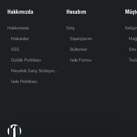
Hakkımızda
Hesabım
Müşte
Hakkımızda
Giriş
İletiş
Makaleler
Siparişlerim
Mağ
SSS
Bültenler
Site
Gizlilik Politikası
İade Formu
Tesl
Mesafeli Satış Sözleşmesi
İade Politikası
Son Görüntülenenler
Kemik Fermuar 40 cm T6 Timsah Diş Açık Uçlu - Separe ZPK0040T6TM
$0,70