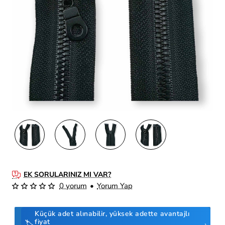
EK SORULARINIZ MI VAR?
0 yorum
•
Yorum Yap
Küçük adet alınabilir, yüksek adette avantajlı
fiyat
🏷️
›