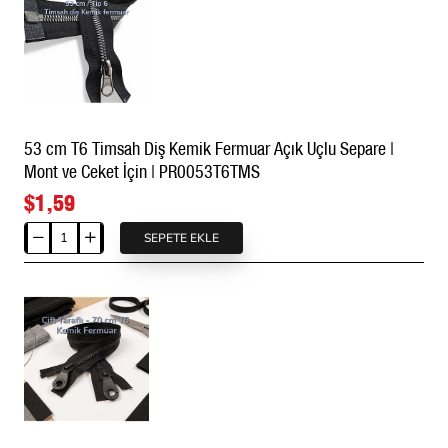
Diş
Kemik
Fermuar
Açık
Uçlu
Separe
53 cm T6 Timsah Diş Kemik Fermuar Açık Uçlu Separe |
|
Mont ve Ceket İçin | PR0053T6TMS
Mont
ve
$1,59
Ceket
İçin
SEPETE EKLE
53
|
cm
PR0051T6TMS
T6
Timsah
Diş
Kemik
Fermuar
Açık
Uçlu
Separe