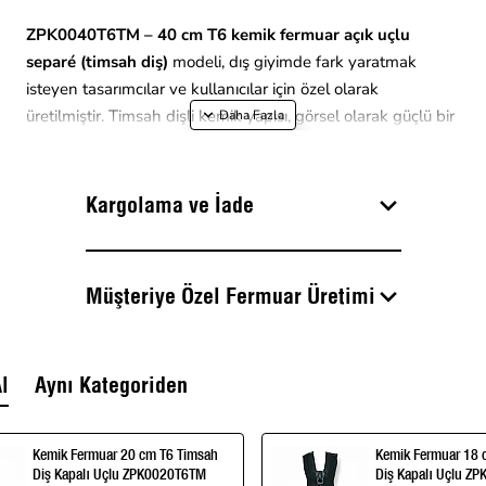
ZPK0040T6TM – 40 cm T6 kemik fermuar açık uçlu
separé (timsah diş)
modeli, dış giyimde fark yaratmak
isteyen tasarımcılar ve kullanıcılar için özel olarak
üretilmiştir. Timsah dişli kemik yapısı, görsel olarak güçlü bir
karakter sunar; açık uçlu separé konstrüksiyon fermuarın
tamamını açıp kapatmayı sağlayarak mont veya ceket gibi
parçaları giyip çıkarmayı kolaylaştırır. Ton-on-ton renk
Kargolama ve İade
seçenekleri (bez, diş, elcik) detayı bütünlüğü korur ve estetik
vurguyu artırır.
Müşteriye Özel Fermuar Üretimi
Kemik diş sistemi T6 ölçüsüyle, diş yüzeyi daha belirgin olup
görsel olarak dikkat çeker; bu, moda dış giyim
tasarımlarında stil vurgusu isteyenler için ideal. 40 cm
l
Aynı Kategoriden
uzunluk, mont gövdesi, ceket önü, dekoratif paneller ya da
uzun dış giyim detaylarında kullanım için uygun ölçüdür.
Kemik Fermuar 20 cm T6 Timsah
Kemik Fermuar 18 
Diş Kapalı Uçlu ZPK0020T6TM
Diş Kapalı Uçlu Z
Avantajlar: