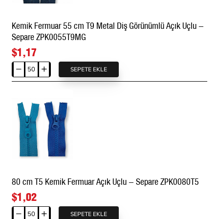
Kemik Fermuar 55 cm T9 Metal Diş Görünümlü Açık Uçlu -
Separe ZPK0055T9MG
$1,17
SEPETE EKLE
Kemik
Fermuar
55
cm
T9
Metal
Diş
Görünümlü
Açık
Uçlu
80 cm T5 Kemik Fermuar Açık Uçlu - Separe ZPK0080T5
-
Separe
$1,02
ZPK0055T9MG
SEPETE EKLE
80