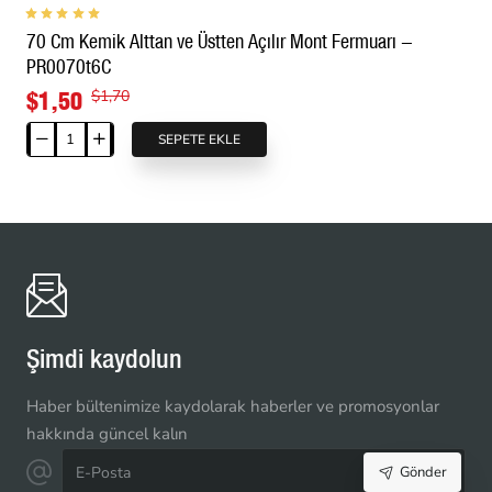
|
70 Cm Kemik Alttan ve Üstten Açılır Mont Fermuarı -
Mont
PR0070t6C
ve
Ceket
$1,50
$1,70
İçin
SEPETE EKLE
|
70
PR0053T6TMS
Cm
Kemik
Alttan
ve
Üstten
Açılır
Mont
Fermuarı
Şimdi kaydolun
-
PR0070t6C
Haber bültenimize kaydolarak haberler ve promosyonlar
hakkında güncel kalın
E-
Gönder
Posta