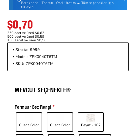
Perakende · Toptan · Özel Üretim → Tüm seçenekler için
tıklayın
$0,70
250 adet ve üzeri $0,62
500 adet ve üzeri $0,59
1500 adet ve üzeri $0,56
Stokta:
9999
Model:
ZPK0040T6TM
SKU:
ZPK0040T6TM
MEVCUT SEÇENEKLER:
Fermuar Bez Rengi
Client Color
Client Color
Beyaz - 102