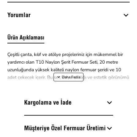
Yorumlar
Ürün Açıklaması
Çeşitli çanta, kılıf ve atölye projeleriniz için mükemmel bir
yardımcı olan T10 Naylon Şerit Fermuar Seti, 20 metre
uzunluğunda yüksek kaliteli naylon fermuar şeridi ve 10
adet çekecek içerir. Bu set, dayanıklılığı ve estetik görünümü
bir arada sunarak hem profesyonel tasarımcılar hem de
hobi amaçlı kullanıcılar için idealdir. Kolay kullanımı ve uzun
ömürlü yapısıyla, projelerinizde kaliteyi ve işlevselliği ön
Kargolama ve İade
plana çıkarır.
Öne Çıkan Özellikler
Müşteriye Özel Fermuar Üretimi