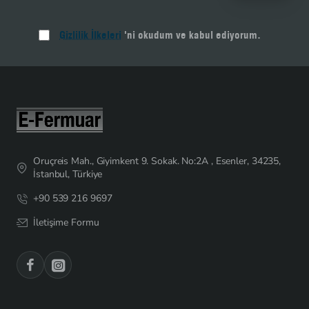
Gizlilik İlkeleri
'ni okudum ve kabul ediyorum.
Oruçreis Mah., Giyimkent 9. Sokak. No:2A , Esenler, 34235,
İstanbul, Türkiye
+90 539 216 9697
İletişime Formu