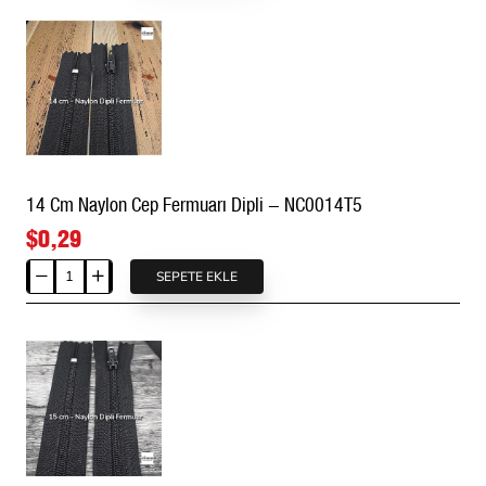
Naylon
tasarlanmıştır.
Cep
Fermuarı
Dipli
-
NC0013T5
14 Cm Naylon Cep Fermuarı Dipli - NC0014T5
$0,29
SEPETE EKLE
14
Cm
Naylon
Cep
Fermuarı
Dipli
-
NC0014T5