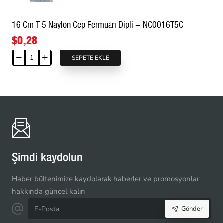
16 Cm T 5 Naylon Cep Fermuarı Dipli - NC0016T5C
$0,28
SEPETE EKLE
16
Cm
T
5
Naylon
Cep
Fermuarı
Dipli
-
Şimdi kaydolun
NC0016T5C
Haber bültenimize kaydolarak haberler ve promosyonlar
hakkında güncel kalın
E-
Gönder
Posta