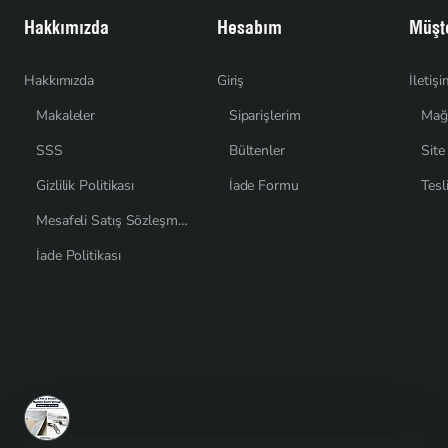
Hakkımızda
Hesabım
Müşte
Hakkımızda
Giriş
İletiş
Makaleler
Siparişlerim
Mağ
SSS
Bültenler
Site
Gizlilik Politikası
İade Formu
Tesl
Mesafeli Satış Sözleşmesi
İade Politikası
Son Görüntülenenler
Çanta, Kılıf ve Atölyeler İçin T10 Naylon Şerit Fermuar Seti – 20 Metre + 10 Krüsör- ST-0009T10-20M10C
$8,72