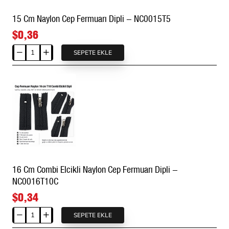
15 Cm Naylon Cep Fermuarı Dipli - NC0015T5
$0,36
SEPETE EKLE
15
Cm
Naylon
Cep
Fermuarı
Dipli
-
NC0015T5
16 Cm Combi Elcikli Naylon Cep Fermuarı Dipli -
NC0016T10C
$0,34
SEPETE EKLE
16