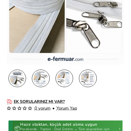
EK SORULARINIZ MI VAR?
0 yorum
•
Yorum Yap
Hazır stoktan, küçük adet alıma uygun
📦
›
Perakende · Toptan · Özel Üretim → Tüm seçenekler için