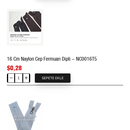
Cm
Combi
Elcikli
Naylon
Cep
Fermuarı
Dipli
-
NC0016T10C
16 Cm Naylon Cep Fermuarı Dipli - NC0016T5
$0,28
SEPETE EKLE
16
Cm
Naylon
Cep
Fermuarı
Dipli
-
NC0016T5