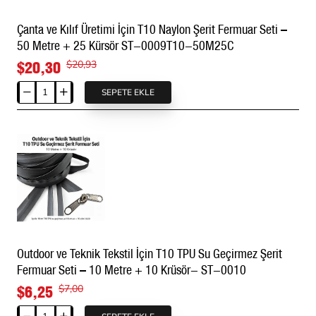
Bu ürün Tip 20 midir?
Seti
Çanta ve Kılıf Üretimi İçin T10 Naylon Şerit Fermuar Seti –
–
50 Metre + 25 Kürsör ST-0009T10-50M25C
20
Evet. Türkçe ürün sınıflandırmasında fermuar tipi Tip 20
Metre
olarak belirtilmelidir.
$20,30
$20,93
+
10
SEPETE EKLE
Çanta
Branda fermuarı değişiminde
Krüsör-
ve
ST-
kullanılabilir mi?
Kılıf
0009T10-
Üretimi
20M10C
İçin
Mevcut uygulamadaki fermuar yapısı, dikiş hattı ve kullanım
T10
beklentisi T20 naylon şerit fermuarla uyumluysa
Naylon
kullanılabilir. Kesimden önce eski fermuar hattının ölçülmesi
Şerit
ve kısa bir prova yapılması önerilir.
Fermuar
Seti
Outdoor ve Teknik Tekstil İçin T10 TPU Su Geçirmez Şerit
–
Fermuar bez rengi nedir?
Fermuar Seti – 10 Metre + 10 Krüsör- ST-0010
50
Metre
$6,25
$7,00
Bu ürün için mevcut seçenek Siyah - 322 olarak
+
belirtilmiştir. Farklı renk ihtiyacında özel üretim koşulları
25