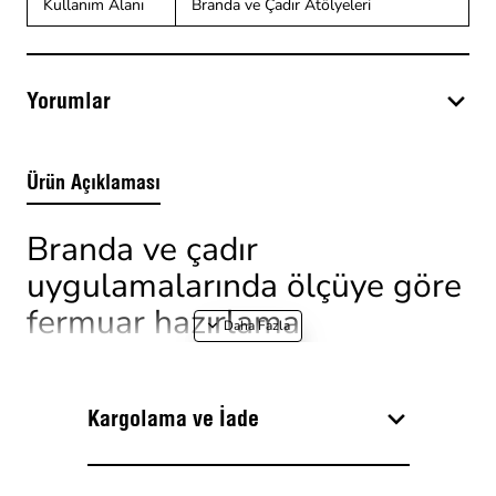
Kullanım Alanı
Branda ve Çadır Atölyeleri
Yorumlar
Ürün Açıklaması
Branda ve çadır
uygulamalarında ölçüye göre
fermuar hazırlama
T20 naylon şerit fermuar seti; sabit boyda hazırlanmış
fermuar kullanmak yerine, branda veya çadırdaki kapama
Kargolama ve İade
hattına göre kesim yapılması gereken işler için
tasarlanmıştır. Setin içeriğinde 10 metre fermuar şeridi ile bu
şeritte kullanılmak üzere 10 adet kürsör bulunur.