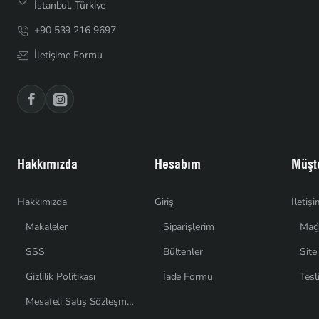
İstanbul, Türkiye
+90 539 216 9697
İletişime Formu
Hakkımızda
Hesabım
Müşte
Hakkımızda
Giriş
İletiş
Makaleler
Siparişlerim
Mağ
SSS
Bültenler
Site
Gizlilik Politikası
İade Formu
Tesl
Mesafeli Satış Sözleşmesi