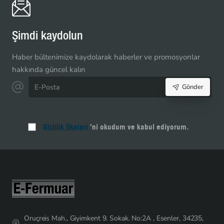
Kemik
Şerit
Fermuar
Şimdi kaydolun
Seti
–
Haber bültenimize kaydolarak haberler ve promosyonlar
10
hakkında güncel kalın
Metre
E-
+
Gönder
Posta
10
Kürsör
ST-
Gizlilik İlkeleri
'ni okudum ve kabul ediyorum.
0012
Oruçreis Mah., Giyimkent 9. Sokak. No:2A , Esenler, 34235,