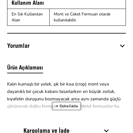
Kullanım Alanı
En Sık Kullanılan
Mont ve Ceket Fermuarı olarak
Alan
kullanılabilir.
Yorumlar
Ürün Açıklaması
Kalın kumaşlı bir yelek, şık bir kısa (crop) mont veya
dayanıklı bir çocuk kabanı tasarlarken en büyük zorluk,
kıyafetin duruşunu bozmayacak ama aynı zamanda güçlü
görünecek doğru fermuarı bulmaktır. Metal fermuarlar bu
boydaki kıyafetleri ağırlaştırıp sarkma yaparken, ince
fermuarlar ise kalın kumaşın altında kaybolur ve çabuk
bozulur. ⚠ Tasarımlarınızdaki bu denge problemini
47 cm
Kargolama ve İade