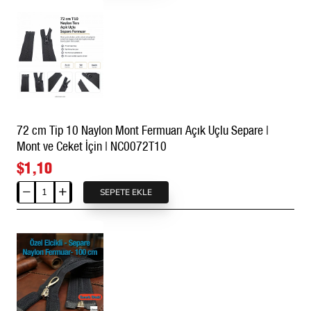
Naylon
Mont
Fermuarı
Açık
Uçlu
(Separe)
-
NC0070T10
72 cm Tip 10 Naylon Mont Fermuarı Açık Uçlu Separe |
Mont ve Ceket İçin | NC0072T10
$1,10
SEPETE EKLE
72
cm
Tip
10
Naylon
Mont
Fermuarı
Açık