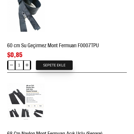
Mont
Fermuarı
Siyah
F0006TPU
60 cm Su Geçirmez Mont Fermuarı F0007TPU
$0,85
SEPETE EKLE
60
cm
Su
Geçirmez
Mont
Fermuarı
F0007TPU
68 Cm Naylon Mont Fermuarı Açık Uçlu (Separe) -