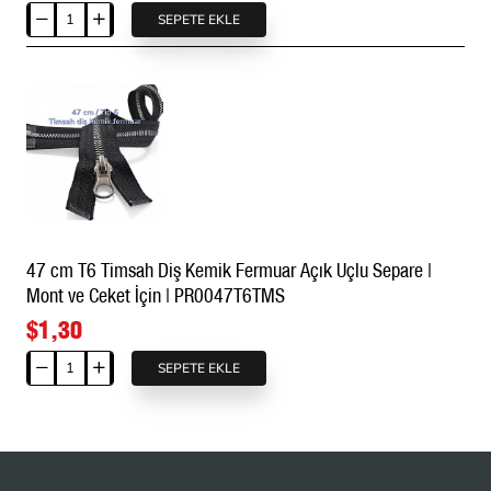
SEPETE EKLE
120
cm
Naylon
Özel
Elcikli
Ferace
Fermuarı
Açık
Uçlu
Separe
47 cm T6 Timsah Diş Kemik Fermuar Açık Uçlu Separe |
|
Mont ve Ceket İçin | PR0047T6TMS
PR00120T10
$1,30
SEPETE EKLE
47
cm
T6
Timsah
Diş