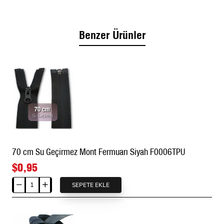
deri, ağır kaşe, denim (kot), paraşüt kumaş ve teknik
outdoor kumaşlarla kusursuz bir potluk yapmadan
uyum sağlar.
Benzer Ürünler
❄
Bakım Önerileri:
Paslanmaz aksamları sayesinde
çamaşır makinesinde standart programlarda güvenle
yıkanabilir. Naylon (polimer) diş yapısı nedeniyle
doğrudan yüksek ısıda ütüden korunmalıdır.
★
Sipariş ve Özel Üretim Bilgisi:
Perakende
(hobi/tadilat) projeleriniz ve toptan seri üretimleriniz
için stoklarımızdan anında sevk edilir. Markanıza özel
logolu paslanmaz elcik (kürsör) dökümleri veya
toptan alımlardaki dev fiyat avantajları için uzman
üretim ekibimizle hemen iletişime geçebilirsiniz.
70 cm Su Geçirmez Mont Fermuarı Siyah F0006TPU
$0,95
SEPETE EKLE
70
cm
Su
Geçirmez