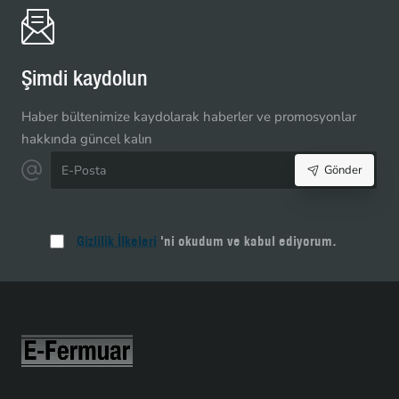
Kemik
Fermuar
Açık
Uçlu
Şimdi kaydolun
Separe
|
Haber bültenimize kaydolarak haberler ve promosyonlar
Mont
hakkında güncel kalın
ve
E-
Ceket
Gönder
Posta
İçin
|
PR0047T6TMS
Gizlilik İlkeleri
'ni okudum ve kabul ediyorum.