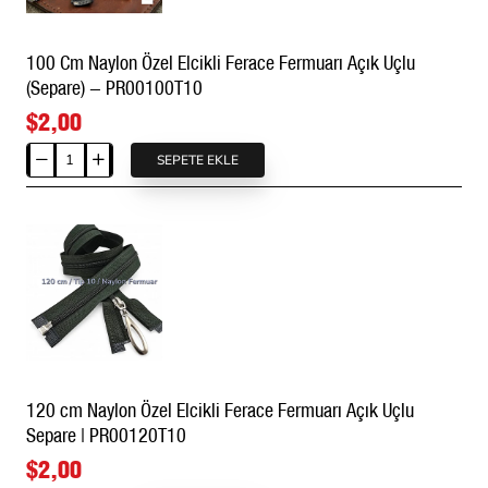
Uçlu
Separe
100 Cm Naylon Özel Elcikli Ferace Fermuarı Açık Uçlu
|
(Separe) - PR00100T10
Mont
ve
$2,00
Ceket
İçin
SEPETE EKLE
100
|
Cm
NC0072T10
Naylon
Özel
Elcikli
Ferace
Fermuarı
Açık
Uçlu
(Separe)
120 cm Naylon Özel Elcikli Ferace Fermuarı Açık Uçlu
-
Separe | PR00120T10
PR00100T10
$2,00