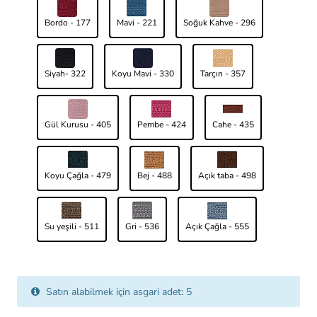
Bordo - 177
Mavi - 221
Soğuk Kahve - 296
Siyah- 322
Koyu Mavi - 330
Tarçın - 357
Gül Kurusu - 405
Pembe - 424
Cahe - 435
Koyu Çağla - 479
Bej - 488
Açık taba - 498
Su yeşili - 511
Gri - 536
Açık Çağla - 555
Satın alabilmek için asgari adet: 5