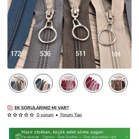
EK SORULARINIZ MI VAR?
0 yorum
•
Yorum Yap
Hazır stoktan, küçük adet alıma uygun
📦
›
Perakende · Toptan · Özel Üretim → Tüm seçenekler için