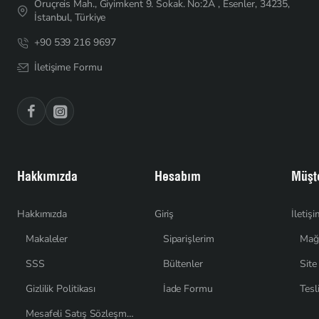
Oruçreis Mah., Giyimkent 9. Sokak. No:2A , Esenler, 34235,
İstanbul, Türkiye
+90 539 216 9697
İletişime Formu
Hakkımızda
Hesabım
Müşte
Hakkımızda
Giriş
İletiş
Makaleler
Siparişlerim
Mağ
SSS
Bültenler
Site
Gizlilik Politikası
İade Formu
Tesl
Mesafeli Satış Sözleşmesi