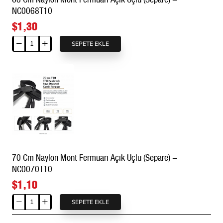
NC0068T10
$1,30
SEPETE EKLE
68
Cm
Naylon
Mont
Fermuarı
Açık
Uçlu
(Separe)
-
NC0068T10
70 Cm Naylon Mont Fermuarı Açık Uçlu (Separe) -
NC0070T10
$1,10
SEPETE EKLE
70
Cm